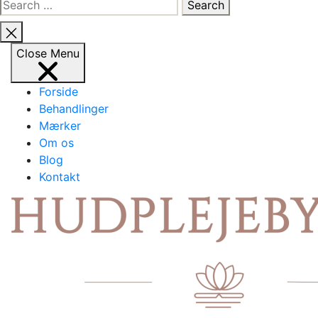
Search
for:
Close
search
Close
Menu
Forside
Behandlinger
Mærker
Om os
Blog
Kontakt