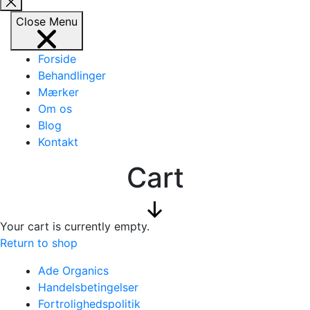
Close
search
Close
Menu
Forside
Behandlinger
Mærker
Om os
Blog
Kontakt
Cart
Scroll
Your cart is currently empty.
Down
Return to shop
Ade Organics
Handelsbetingelser
Fortrolighedspolitik