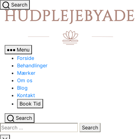
Search
Menu
Forside
Behandlinger
Mærker
Om os
Blog
Kontakt
Book Tid
Search
Search
for: