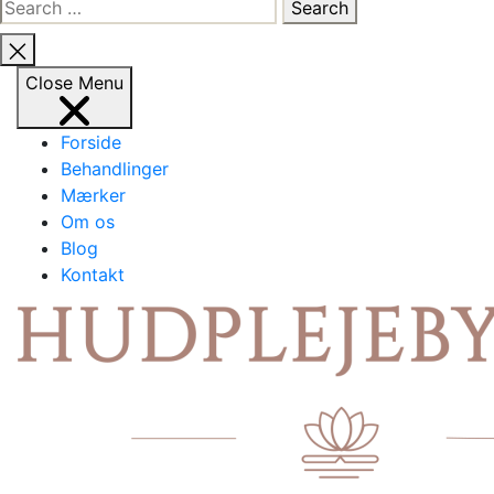
Search
for:
Close
search
Close
Menu
Forside
Behandlinger
Mærker
Om os
Blog
Kontakt