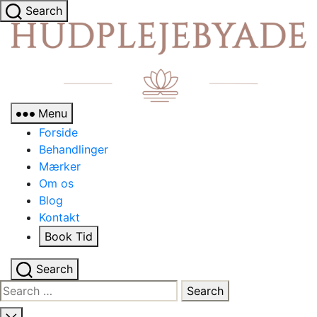
Search
Menu
Forside
Behandlinger
Mærker
Om os
Blog
Kontakt
Book Tid
Search
Search
for: